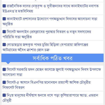
রাজনৈতিক দলের নেতৃবৃন্দ ও সুধীজনদের সাথে কানাইঘাটের নবাগত
ইউএনও’র মতবিনিময়
কানাইঘাটে প্রশাসনের উদ্যোগে গণঅভ্যুত্থান দিবসের আলোচনা সভা
অনুষ্ঠিত
সিলেট অনলাইন প্রেসক্লাবের পুরস্কার বিতরণ ও নতুন সদস্যদের
পরিচিতি সভা অনুষ্ঠিত
লোভাছড়ার জব্দকৃত পাথর চুরির হিড়িক! বেপরোয়া জকিগঞ্জের
আটগ্রামের অবৈধ ক্রাশার জোন চক্র
সর্বাধিক পঠিত খবর
সিলেট সরকারি মদন মোহন কলেজে জুলাই গণঅভ্যুত্থান দিবস উপলক্ষে
আলোচনা সভা
সিলেট-৫ আসনে বিএনপির মনোনয়ন প্রত্যাশী আশিক চৌধুরীর
লিফলেট বিতরণ
নিঃস্ব মানুষের দীর্ঘশ্বাস শুনতে ধসে পড়া কুশিয়ারাপারে অ্যাড. এমরান
চৌধুরী