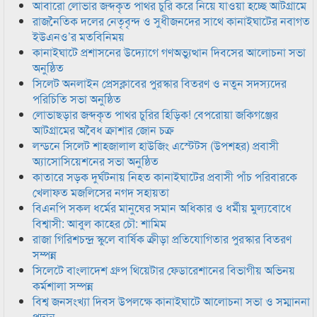
আবারো লোভার জব্দকৃত পাথর চুরি করে নিয়ে যাওয়া হচ্ছে আটগ্রামে
রাজনৈতিক দলের নেতৃবৃন্দ ও সুধীজনদের সাথে কানাইঘাটের নবাগত
ইউএনও’র মতবিনিময়
কানাইঘাটে প্রশাসনের উদ্যোগে গণঅভ্যুত্থান দিবসের আলোচনা সভা
অনুষ্ঠিত
সিলেট অনলাইন প্রেসক্লাবের পুরস্কার বিতরণ ও নতুন সদস্যদের
পরিচিতি সভা অনুষ্ঠিত
লোভাছড়ার জব্দকৃত পাথর চুরির হিড়িক! বেপরোয়া জকিগঞ্জের
আটগ্রামের অবৈধ ক্রাশার জোন চক্র
লন্ডনে সিলেট শাহজালাল হাউজিং এস্টেটস (উপশহর) প্রবাসী
অ্যাসোসিয়েশনের সভা অনুষ্ঠিত
কাতারে সড়ক দুর্ঘটনায় নিহত কানাইঘাটের প্রবাসী পাঁচ পরিবারকে
খেলাফত মজলিসের নগদ সহায়তা
বিএনপি সকল ধর্মের মানুষের সমান অধিকার ও ধর্মীয় মুল্যবোধে
বিশ্বাসী: আবুল কাহের চৌ: শামিম
রাজা গিরিশচন্দ্র স্কুলে বার্ষিক ক্রীড়া প্রতিযোগিতার পুরস্কার বিতরণ
সম্পন্ন
সিলেটে বাংলাদেশ গ্রুপ থিয়েটার ফেডারেশানের বিভাগীয় অভিনয়
কর্মশালা সম্পন্ন
বিশ্ব জনসংখ্যা দিবস উপলক্ষে কানাইঘাটে আলোচনা সভা ও সম্মাননা
প্রদান