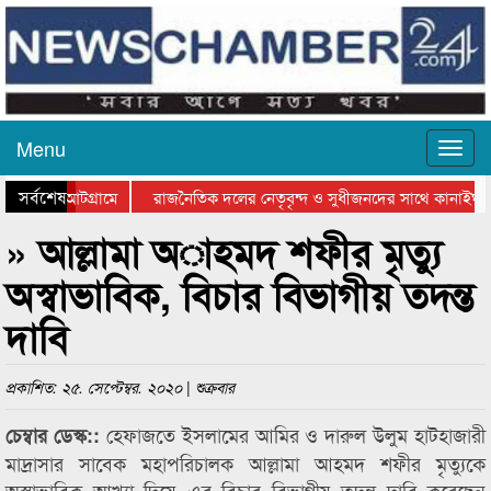
Menu
সর্বশেষ
 হচ্ছে আটগ্রামে
রাজনৈতিক দলের নেতৃবৃন্দ ও সুধীজনদের সাথে কানাইঘাট
ুরস্কার বিতরণ সম্পন্ন
সিলেটে বাংলাদেশ গ্রুপ থিয়েটার ফেডারেশানের বিভাগীয় অভ
» আল্লামা অাহমদ শফীর মৃত্যু
অস্বাভাবিক, বিচার বিভাগীয় তদন্ত
দাবি
প্রকাশিত: ২৫. সেপ্টেম্বর. ২০২০ | শুক্রবার
হেফাজতে ইসলামের আমির ও দারুল উলুম হাটহাজারী
চেম্বার ডেস্ক::
মাদ্রাসার সাবেক মহাপরিচালক আল্লামা আহমদ শফীর মৃত্যুকে
অস্বাভাবিক আখ্যা দিয়ে এর বিচার বিভাগীয় তদন্ত দাবি করেছেন