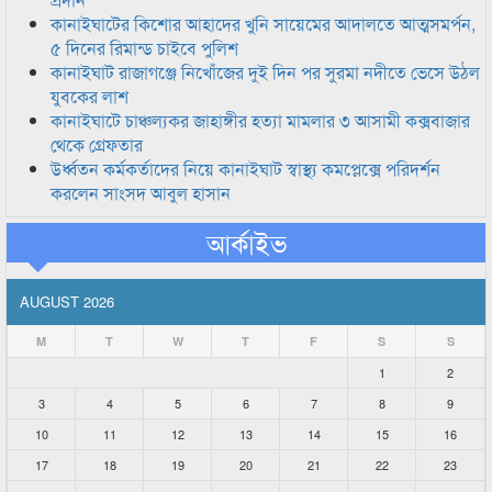
কানাইঘাটের কিশোর আহাদের খুনি সায়েমের আদালতে আত্মসমর্পন,
৫ দিনের রিমান্ড চাইবে পুলিশ
কানাইঘাট রাজাগঞ্জে নিখোঁজের দুই দিন পর সুরমা নদীতে ভেসে উঠল
যুবকের লাশ
কানাইঘাটে চাঞ্চল্যকর জাহাঙ্গীর হত্যা মামলার ৩ আসামী কক্সবাজার
থেকে গ্রেফতার
উর্ধ্বতন কর্মকর্তাদের নিয়ে কানাইঘাট স্বাস্থ্য কমপ্লেক্সে পরিদর্শন
করলেন সাংসদ আবুল হাসান
আর্কাইভ
AUGUST 2026
M
T
W
T
F
S
S
1
2
3
4
5
6
7
8
9
10
11
12
13
14
15
16
17
18
19
20
21
22
23