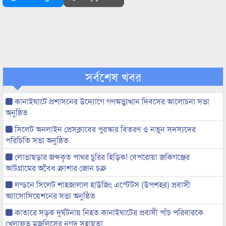
সর্বশেষ খবর
কানাইঘাটে প্রশাসনের উদ্যোগে গণঅভ্যুত্থান দিবসের আলোচনা সভা
অনুষ্ঠিত
সিলেট অনলাইন প্রেসক্লাবের পুরস্কার বিতরণ ও নতুন সদস্যদের
পরিচিতি সভা অনুষ্ঠিত
লোভাছড়ার জব্দকৃত পাথর চুরির হিড়িক! বেপরোয়া জকিগঞ্জের
আটগ্রামের অবৈধ ক্রাশার জোন চক্র
লন্ডনে সিলেট শাহজালাল হাউজিং এস্টেটস (উপশহর) প্রবাসী
অ্যাসোসিয়েশনের সভা অনুষ্ঠিত
কাতারে সড়ক দুর্ঘটনায় নিহত কানাইঘাটের প্রবাসী পাঁচ পরিবারকে
খেলাফত মজলিসের নগদ সহায়তা