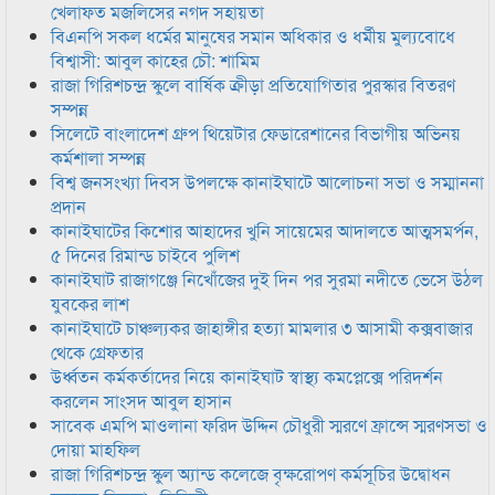
খেলাফত মজলিসের নগদ সহায়তা
বিএনপি সকল ধর্মের মানুষের সমান অধিকার ও ধর্মীয় মুল্যবোধে
বিশ্বাসী: আবুল কাহের চৌ: শামিম
রাজা গিরিশচন্দ্র স্কুলে বার্ষিক ক্রীড়া প্রতিযোগিতার পুরস্কার বিতরণ
সম্পন্ন
সিলেটে বাংলাদেশ গ্রুপ থিয়েটার ফেডারেশানের বিভাগীয় অভিনয়
কর্মশালা সম্পন্ন
বিশ্ব জনসংখ্যা দিবস উপলক্ষে কানাইঘাটে আলোচনা সভা ও সম্মাননা
প্রদান
কানাইঘাটের কিশোর আহাদের খুনি সায়েমের আদালতে আত্মসমর্পন,
৫ দিনের রিমান্ড চাইবে পুলিশ
কানাইঘাট রাজাগঞ্জে নিখোঁজের দুই দিন পর সুরমা নদীতে ভেসে উঠল
যুবকের লাশ
কানাইঘাটে চাঞ্চল্যকর জাহাঙ্গীর হত্যা মামলার ৩ আসামী কক্সবাজার
থেকে গ্রেফতার
উর্ধ্বতন কর্মকর্তাদের নিয়ে কানাইঘাট স্বাস্থ্য কমপ্লেক্সে পরিদর্শন
করলেন সাংসদ আবুল হাসান
সাবেক এমপি মাওলানা ফরিদ উদ্দিন চৌধুরী স্মরণে ফ্রান্সে স্মরণসভা ও
দোয়া মাহফিল
রাজা গিরিশচন্দ্র স্কুল অ্যান্ড কলেজে বৃক্ষরোপণ কর্মসূচির উদ্বোধন