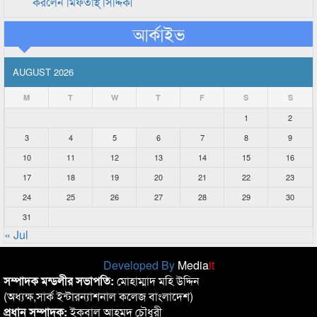
করলেন মিফতাহ্ সিদ্দিকী
আর্কাইভ
AUGUST 2026
M
T
W
T
F
S
S
1
2
3
4
5
6
7
8
9
10
11
12
13
14
15
16
17
18
19
20
21
22
23
24
25
26
27
28
29
30
31
« Jul
Developed By
Media
it
সম্পাদক মন্ডলীর সভাপতি:
মোহাম্মাদ মহি উদ্দিন
(অধ্যক্ষ,সার্ক ইন্টারন্যাশনাল কলেজ বাংলাদেশ)
প্রধান সম্পাদক:
ইকবাল আহমদ চৌধুরী