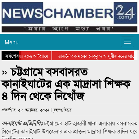
Menu
সর্বশেষ
িয়ে যাওয়া হচ্ছে আটগ্রামে
রাজনৈতিক দলের নেতৃবৃন্দ ও সুধীজনদের সাথে 
িযোগিতার পুরস্কার বিতরণ সম্পন্ন
সিলেটে বাংলাদেশ গ্রুপ থিয়েটার ফেডারেশানের বি
» চট্টগ্রামে বসবাসরত
কানাইঘাটের এক মাদ্রাসা শিক্ষক
৪ দিন থেকে নিখোঁজ
প্রকাশিত: ২৭. অক্টোবর. ২০২২ | বৃহস্পতিবার
চট্টগ্রামের হাট-হাজারী থানা এলাকায় বসবাসরত
কানাইঘাট প্রতিনিধিঃ
সিলেটের কানাইঘাট উপজেলার এক প্রাক্তন মাদ্রাসা শিক্ষক ৪দিন ধরে
নিখোঁজ রয়েছে।