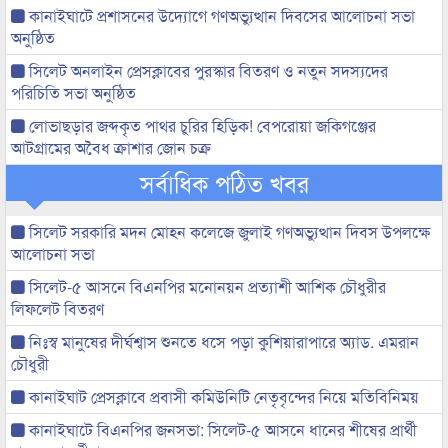
কানাইঘাটে প্রশাসনের উদ্যোগে গণঅভ্যুত্থান দিবসের আলোচনা সভা
অনুষ্ঠিত
সিলেট অনলাইন প্রেসক্লাবের পুরস্কার বিতরণ ও নতুন সদস্যদের
পরিচিতি সভা অনুষ্ঠিত
লোভাছড়ার জব্দকৃত পাথর চুরির হিড়িক! বেপরোয়া জকিগঞ্জের
আটগ্রামের অবৈধ ক্রাশার জোন চক্র
সর্বাধিক পঠিত খবর
সিলেট সরকারি মদন মোহন কলেজে জুলাই গণঅভ্যুত্থান দিবস উপলক্ষে
আলোচনা সভা
সিলেট-৫ আসনে বিএনপির মনোনয়ন প্রত্যাশী আশিক চৌধুরীর
লিফলেট বিতরণ
নিঃস্ব মানুষের দীর্ঘশ্বাস শুনতে ধসে পড়া কুশিয়ারাপারে অ্যাড. এমরান
চৌধুরী
কানাইঘাট প্রেসক্লাবে প্রবাসী কমিউনিটি নেতৃবৃন্দের নিয়ে মতিবিনিময়
কানাইঘাটে বিএনপির জনসভা: সিলেট-৫ আসনে ধানের শীষের প্রার্থী