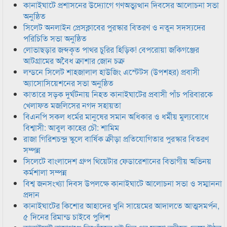
কানাইঘাটে প্রশাসনের উদ্যোগে গণঅভ্যুত্থান দিবসের আলোচনা সভা
অনুষ্ঠিত
সিলেট অনলাইন প্রেসক্লাবের পুরস্কার বিতরণ ও নতুন সদস্যদের
পরিচিতি সভা অনুষ্ঠিত
লোভাছড়ার জব্দকৃত পাথর চুরির হিড়িক! বেপরোয়া জকিগঞ্জের
আটগ্রামের অবৈধ ক্রাশার জোন চক্র
লন্ডনে সিলেট শাহজালাল হাউজিং এস্টেটস (উপশহর) প্রবাসী
অ্যাসোসিয়েশনের সভা অনুষ্ঠিত
কাতারে সড়ক দুর্ঘটনায় নিহত কানাইঘাটের প্রবাসী পাঁচ পরিবারকে
খেলাফত মজলিসের নগদ সহায়তা
বিএনপি সকল ধর্মের মানুষের সমান অধিকার ও ধর্মীয় মুল্যবোধে
বিশ্বাসী: আবুল কাহের চৌ: শামিম
রাজা গিরিশচন্দ্র স্কুলে বার্ষিক ক্রীড়া প্রতিযোগিতার পুরস্কার বিতরণ
সম্পন্ন
সিলেটে বাংলাদেশ গ্রুপ থিয়েটার ফেডারেশানের বিভাগীয় অভিনয়
কর্মশালা সম্পন্ন
বিশ্ব জনসংখ্যা দিবস উপলক্ষে কানাইঘাটে আলোচনা সভা ও সম্মাননা
প্রদান
কানাইঘাটের কিশোর আহাদের খুনি সায়েমের আদালতে আত্মসমর্পন,
৫ দিনের রিমান্ড চাইবে পুলিশ