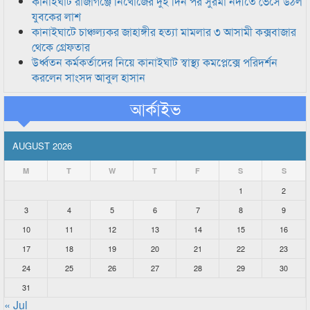
কানাইঘাট রাজাগঞ্জে নিখোঁজের দুই দিন পর সুরমা নদীতে ভেসে উঠল
যুবকের লাশ
কানাইঘাটে চাঞ্চল্যকর জাহাঙ্গীর হত্যা মামলার ৩ আসামী কক্সবাজার
থেকে গ্রেফতার
উর্ধ্বতন কর্মকর্তাদের নিয়ে কানাইঘাট স্বাস্থ্য কমপ্লেক্সে পরিদর্শন
করলেন সাংসদ আবুল হাসান
আর্কাইভ
AUGUST 2026
M
T
W
T
F
S
S
1
2
3
4
5
6
7
8
9
10
11
12
13
14
15
16
17
18
19
20
21
22
23
24
25
26
27
28
29
30
31
« Jul