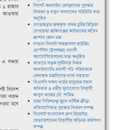
সিলেট অনলাইন প্রেসক্লাবের পুরস্কার
ে ১ হাজার
বিতরণ ও নতুন সদস্যদের পরিচিতি সভা
মের আওতায়
অনুষ্ঠিত
লোভাছড়ার জব্দকৃত পাথর চুরির হিড়িক!
বেপরোয়া জকিগঞ্জের আটগ্রামের অবৈধ
ক্রাশার জোন চক্র
লন্ডনে সিলেট শাহজালাল হাউজিং
এস্টেটস (উপশহর) প্রবাসী
অ্যাসোসিয়েশনের সভা অনুষ্ঠিত
দ এ সভায়
কাতারে সড়ক দুর্ঘটনায় নিহত
কানাইঘাটের প্রবাসী পাঁচ পরিবারকে
খেলাফত মজলিসের নগদ সহায়তা
বিএনপি সকল ধর্মের মানুষের সমান
পেই বিদেশ
অধিকার ও ধর্মীয় মুল্যবোধে বিশ্বাসী:
আবুল কাহের চৌ: শামিম
াকা বরাদ্দ
রাজা গিরিশচন্দ্র স্কুলে বার্ষিক ক্রীড়া
েওয়া হবে
প্রতিযোগিতার পুরস্কার বিতরণ সম্পন্ন
সিলেটে বাংলাদেশ গ্রুপ থিয়েটার
ফেডারেশানের বিভাগীয় অভিনয় কর্মশালা
সম্পন্ন