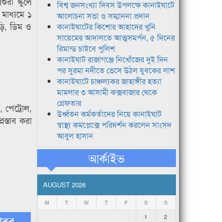
ুরা স্কুলে
বিশ্ব জনসংখ্যা দিবস উপলক্ষে কানাইঘাটে
মাধ্যমে ১
আলোচনা সভা ও সম্মাননা প্রদান
ড়ি, ডিম ও
কানাইঘাটের কিশোর আহাদের খুনি
সায়েমের আদালতে আত্মসমর্পন, ৫ দিনের
রিমান্ড চাইবে পুলিশ
কানাইঘাট রাজাগঞ্জে নিখোঁজের দুই দিন
পর সুরমা নদীতে ভেসে উঠল যুবকের লাশ
কানাইঘাটে চাঞ্চল্যকর জাহাঙ্গীর হত্যা
মামলার ৩ আসামী কক্সবাজার থেকে
গ্রেফতার
 পেট্রোল,
উর্ধ্বতন কর্মকর্তাদের নিয়ে কানাইঘাট
স্তাব করা
স্বাস্থ্য কমপ্লেক্সে পরিদর্শন করলেন সাংসদ
আবুল হাসান
আর্কাইভ
AUGUST 2026
M
T
W
T
F
S
S
খবর
1
2