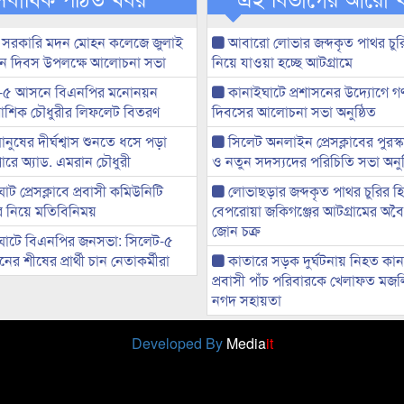
 সরকারি মদন মোহন কলেজে জুলাই
আবারো লোভার জব্দকৃত পাথর চুর
্থান দিবস উপলক্ষে আলোচনা সভা
নিয়ে যাওয়া হচ্ছে আটগ্রামে
-৫ আসনে বিএনপির মনোনয়ন
কানাইঘাটে প্রশাসনের উদ্যোগে গণঅ
ী আশিক চৌধুরীর লিফলেট বিতরণ
দিবসের আলোচনা সভা অনুষ্ঠিত
মানুষের দীর্ঘশ্বাস শুনতে ধসে পড়া
সিলেট অনলাইন প্রেসক্লাবের পুরস্
ারে অ্যাড. এমরান চৌধুরী
ও নতুন সদস্যদের পরিচিতি সভা অনুষ
ট প্রেসক্লাবে প্রবাসী কমিউনিটি
লোভাছড়ার জব্দকৃত পাথর চুরির হ
ের নিয়ে মতিবিনিময়
বেপরোয়া জকিগঞ্জের আটগ্রামের অবৈধ
জোন চক্র
ঘাটে বিএনপির জনসভা: সিলেট-৫
র শীষের প্রার্থী চান নেতাকর্মীরা
কাতারে সড়ক দুর্ঘটনায় নিহত কা
প্রবাসী পাঁচ পরিবারকে খেলাফত মজ
নগদ সহায়তা
Developed By
Media
it