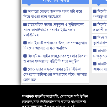
আবারো লোভার জব্দকৃত পাথর চুরি করে
সিলেট
নিয়ে যাওয়া হচ্ছে আটগ্রামে
গণঅভ্যুত
রাজনৈতিক দলের নেতৃবৃন্দ ও সুধীজনদের
সিলেট
সাথে কানাইঘাটের নবাগত ইউএনও’র
প্রত্যাশ
মতবিনিময়
নিঃস্ব 
কানাইঘাটে প্রশাসনের উদ্যোগে গণঅভ্যুত্থান
কুশিয়ারাপ
দিবসের আলোচনা সভা অনুষ্ঠিত
কানাইঘা
সিলেট অনলাইন প্রেসক্লাবের পুরস্কার বিতরণ
নেতৃবৃন্দ
ও নতুন সদস্যদের পরিচিতি সভা অনুষ্ঠিত
কানাই
লোভাছড়ার জব্দকৃত পাথর চুরির হিড়িক!
আসনে ধানে
বেপরোয়া জকিগঞ্জের আটগ্রামের অবৈধ ক্রাশার
জোন চক্র
সম্পাদক মন্ডলীর সভাপতি:
মোহাম্মাদ মহি উদ্দিন
(অধ্যক্ষ,সার্ক ইন্টারন্যাশনাল কলেজ বাংলাদেশ)
প্রধান সম্পাদক:
ইকবাল আহমদ চৌধুরী