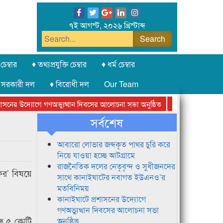
৭ই আগস্ট, ২০২৬ খ্রিস্টাব্দ
চেম্বার
♦ তথ্যপ্রযুক্তি চেম্বার
♦ ধর্ম চেম্বার
 সরকারী দল
♦ বিরোধী দল
Our Team
নের উদ্যোগে গণঅভ্যুত্থান দিবসের আলোচনা সভা অনুষ্ঠিত
সিলেট অনলাইন প্রেসক
সর্বশেষ
আবারো লোভার জব্দকৃত পাথর চুরি করে
নিয়ে যাওয়া হচ্ছে আটগ্রামে
রাজনৈতিক দলের নেতৃবৃন্দ ও সুধীজনদের
ফর’ বিষয়ে
সাথে কানাইঘাটের নবাগত ইউএনও’র
মতবিনিময়
কানাইঘাটে প্রশাসনের উদ্যোগে
গণঅভ্যুত্থান দিবসের আলোচনা সভা
েছে ৫ কোটি
অনুষ্ঠিত