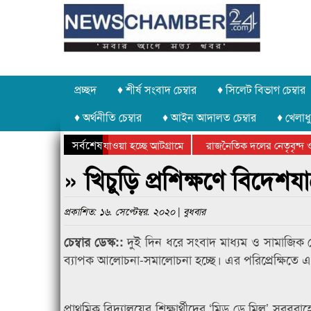
প্রচ্ছদ
♦ শীর্ষ সংবাদ চেম্বার
♦ সিলেট বিভাগ চেম্বার
♦ অর্থনীতি চেম্বার
♦ আইন আদালত চেম্বার
♦ খেলাধু
সর্বশেষ
 পাথর চুরি করে নিয়ে যাওয়া হচ্ছে আটগ্রামে
রাজনৈতিক দলের নেতৃবৃন্দ ও 
 বার্ষিক ক্রীড়া প্রতিযোগিতার পুরস্কার বিতরণ সম্পন্ন
সিলেটে বাংলাদেশ গ্রুপ থিয়ে
» খিচুড়ি প্রশিক্ষণে বিদেশয
প্রকাশিত: ১৬. সেপ্টেম্বর. ২০২০ | বুধবার
দুই দিন ধরে সংবাদ মাধ‌্যম ও সামাজিক য
চেম্বার ডেস্ক::
ব‌্যাপক আলোচনা-সমালোচনা হচ্ছে। এর পরিপ্রেক্ষিতে 
প্রাথমিক বিদ‌্যালয়ের শিক্ষার্থীদের ‘মিড ডে মিল’ সরব