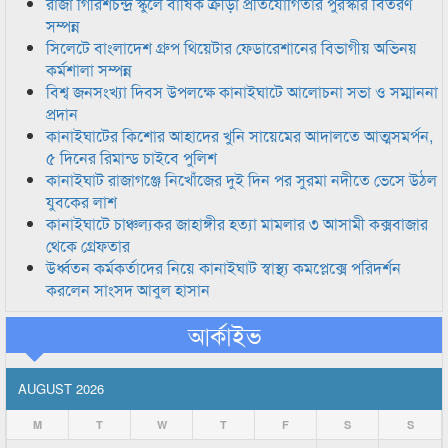
রাজা গিরিশচন্দ্র স্কুলে বার্ষিক ক্রীড়া প্রতিযোগিতার পুরস্কার বিতরণ
সম্পন্ন
সিলেটে বাংলাদেশ গ্রুপ থিয়েটার ফেডারেশানের বিভাগীয় অভিনয়
কর্মশালা সম্পন্ন
বিশ্ব জনসংখ্যা দিবস উপলক্ষে কানাইঘাটে আলোচনা সভা ও সম্মাননা
প্রদান
কানাইঘাটের কিশোর আহাদের খুনি সায়েমের আদালতে আত্মসমর্পন,
৫ দিনের রিমান্ড চাইবে পুলিশ
কানাইঘাট রাজাগঞ্জে নিখোঁজের দুই দিন পর সুরমা নদীতে ভেসে উঠল
যুবকের লাশ
কানাইঘাটে চাঞ্চল্যকর জাহাঙ্গীর হত্যা মামলার ৩ আসামী কক্সবাজার
থেকে গ্রেফতার
উর্ধ্বতন কর্মকর্তাদের নিয়ে কানাইঘাট স্বাস্থ্য কমপ্লেক্সে পরিদর্শন
করলেন সাংসদ আবুল হাসান
আর্কাইভ
AUGUST 2026
M
T
W
T
F
S
S