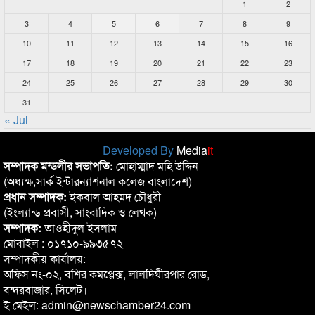
1
2
3
4
5
6
7
8
9
10
11
12
13
14
15
16
17
18
19
20
21
22
23
24
25
26
27
28
29
30
31
« Jul
Developed By
Media
it
সম্পাদক মন্ডলীর সভাপতি:
মোহাম্মাদ মহি উদ্দিন
(অধ্যক্ষ,সার্ক ইন্টারন্যাশনাল কলেজ বাংলাদেশ)
প্রধান সম্পাদক:
ইকবাল আহমদ চৌধুরী
(ইংল্যান্ড প্রবাসী, সাংবাদিক ও লেখক)
সম্পাদক:
তাওহীদুল ইসলাম
মোবাইল : ০১৭১০-৯৯৩৫৭২
সম্পাদকীয় কার্যালয়:
অফিস নং-০২, বশির কমপ্লেক্স, লালদিঘীরপার রোড,
বন্দরবাজার, সিলেট।
ই মেইল: admin@newschamber24.com