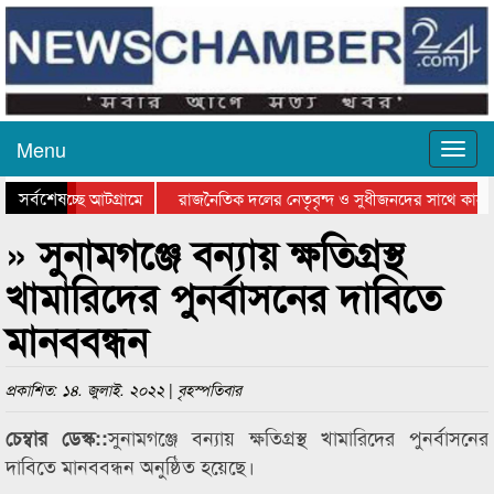
Menu
সর্বশেষ
াওয়া হচ্ছে আটগ্রামে
রাজনৈতিক দলের নেতৃবৃন্দ ও সুধীজনদের সাথে কানা
তার পুরস্কার বিতরণ সম্পন্ন
সিলেটে বাংলাদেশ গ্রুপ থিয়েটার ফেডারেশানের বিভাগী
» সুনামগঞ্জে বন্যায় ক্ষতিগ্রস্থ
খামারিদের পুনর্বাসনের দাবিতে
মানববন্ধন
প্রকাশিত: ১৪. জুলাই. ২০২২ | বৃহস্পতিবার
সুনামগঞ্জে বন্যায় ক্ষতিগ্রস্থ খামারিদের পুনর্বাসনের
চেম্বার ডেস্ক::
দাবিতে মানববন্ধন অনুষ্ঠিত হয়েছে।