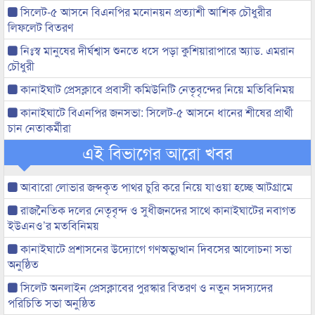
সিলেট-৫ আসনে বিএনপির মনোনয়ন প্রত্যাশী আশিক চৌধুরীর
লিফলেট বিতরণ
নিঃস্ব মানুষের দীর্ঘশ্বাস শুনতে ধসে পড়া কুশিয়ারাপারে অ্যাড. এমরান
চৌধুরী
কানাইঘাট প্রেসক্লাবে প্রবাসী কমিউনিটি নেতৃবৃন্দের নিয়ে মতিবিনিময়
কানাইঘাটে বিএনপির জনসভা: সিলেট-৫ আসনে ধানের শীষের প্রার্থী
চান নেতাকর্মীরা
এই বিভাগের আরো খবর
আবারো লোভার জব্দকৃত পাথর চুরি করে নিয়ে যাওয়া হচ্ছে আটগ্রামে
রাজনৈতিক দলের নেতৃবৃন্দ ও সুধীজনদের সাথে কানাইঘাটের নবাগত
ইউএনও’র মতবিনিময়
কানাইঘাটে প্রশাসনের উদ্যোগে গণঅভ্যুত্থান দিবসের আলোচনা সভা
অনুষ্ঠিত
সিলেট অনলাইন প্রেসক্লাবের পুরস্কার বিতরণ ও নতুন সদস্যদের
পরিচিতি সভা অনুষ্ঠিত