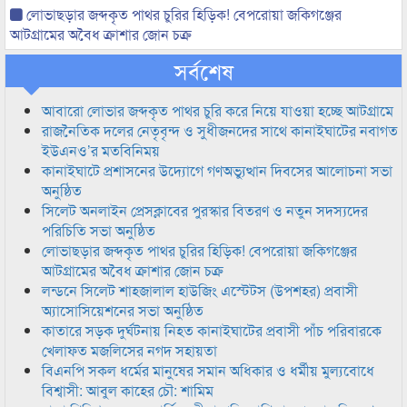
লোভাছড়ার জব্দকৃত পাথর চুরির হিড়িক! বেপরোয়া জকিগঞ্জের
আটগ্রামের অবৈধ ক্রাশার জোন চক্র
সর্বশেষ
আবারো লোভার জব্দকৃত পাথর চুরি করে নিয়ে যাওয়া হচ্ছে আটগ্রামে
রাজনৈতিক দলের নেতৃবৃন্দ ও সুধীজনদের সাথে কানাইঘাটের নবাগত
ইউএনও’র মতবিনিময়
কানাইঘাটে প্রশাসনের উদ্যোগে গণঅভ্যুত্থান দিবসের আলোচনা সভা
অনুষ্ঠিত
সিলেট অনলাইন প্রেসক্লাবের পুরস্কার বিতরণ ও নতুন সদস্যদের
পরিচিতি সভা অনুষ্ঠিত
লোভাছড়ার জব্দকৃত পাথর চুরির হিড়িক! বেপরোয়া জকিগঞ্জের
আটগ্রামের অবৈধ ক্রাশার জোন চক্র
লন্ডনে সিলেট শাহজালাল হাউজিং এস্টেটস (উপশহর) প্রবাসী
অ্যাসোসিয়েশনের সভা অনুষ্ঠিত
কাতারে সড়ক দুর্ঘটনায় নিহত কানাইঘাটের প্রবাসী পাঁচ পরিবারকে
খেলাফত মজলিসের নগদ সহায়তা
বিএনপি সকল ধর্মের মানুষের সমান অধিকার ও ধর্মীয় মুল্যবোধে
বিশ্বাসী: আবুল কাহের চৌ: শামিম