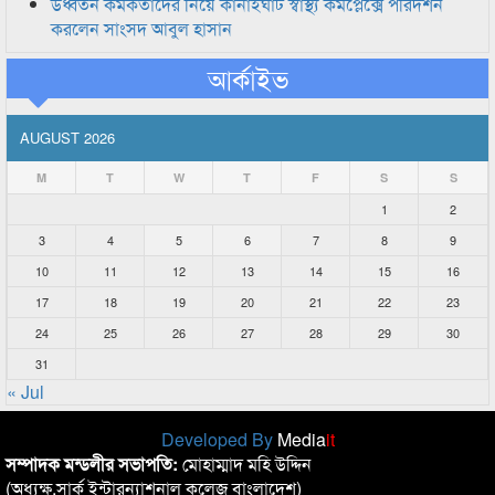
উর্ধ্বতন কর্মকর্তাদের নিয়ে কানাইঘাট স্বাস্থ্য কমপ্লেক্সে পরিদর্শন
করলেন সাংসদ আবুল হাসান
আর্কাইভ
AUGUST 2026
M
T
W
T
F
S
S
1
2
3
4
5
6
7
8
9
10
11
12
13
14
15
16
17
18
19
20
21
22
23
24
25
26
27
28
29
30
31
« Jul
Developed By
Media
it
সম্পাদক মন্ডলীর সভাপতি:
মোহাম্মাদ মহি উদ্দিন
(অধ্যক্ষ,সার্ক ইন্টারন্যাশনাল কলেজ বাংলাদেশ)