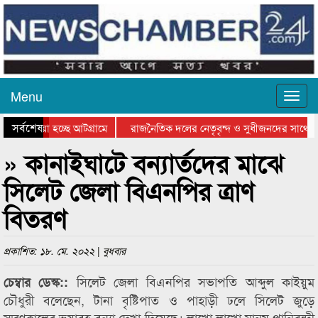
Menu
সর্বশেষ
য়ে যাওয়া হচ্ছে আটগ্রামে
রাজনৈতিক দলের নেতৃবৃন্দ ও সুধীজনদের সাথে ক
যোগিতার পুরস্কার বিতরণ সম্পন্ন
সিলেটে বাংলাদেশ গ্রুপ থিয়েটার ফেডারেশানের বিভ
» কানাইঘাটে বন্যার্তদের মাঝে
সিলেট জেলা বিএনপির ত্রাণ
বিতরণ
প্রকাশিত: ১৮. মে. ২০২২ | বুধবার
সিলেট জেলা বিএনপির সভাপতি আব্দুল কাইয়ুম
চেম্বার ডেস্ক::
চৌধুরী বলেছেন, টানা বৃষ্টিপাত ও পাহাড়ী ঢলে সিলেট জুড়ে
স্মরণকালের ভয়াবহ বন্যা দেখা দিয়েছে। লাখো লাখো মানুষ পানিবন্দী