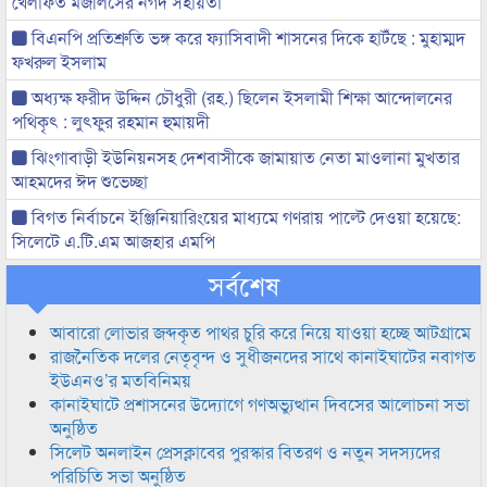
খেলাফত মজলিসের নগদ সহায়তা
বিএনপি প্রতিশ্রুতি ভঙ্গ করে ফ্যাসিবাদী শাসনের দিকে হাটঁছে : মুহাম্মদ
ফখরুল ইসলাম
অধ্যক্ষ ফরীদ উদ্দিন চৌধুরী (রহ.) ছিলেন ইসলামী শিক্ষা আন্দোলনের
পথিকৃৎ : লুৎফুর রহমান হুমায়দী
ঝিংগাবাড়ী ইউনিয়নসহ দেশবাসীকে জামায়াত নেতা মাওলানা মুখতার
আহমদের ঈদ শুভেচ্ছা
বিগত নির্বাচনে ইঞ্জিনিয়ারিংয়ের মাধ্যমে গণরায় পাল্টে দেওয়া হয়েছে:
সিলেটে এ.টি.এম আজহার এমপি
সর্বশেষ
আবারো লোভার জব্দকৃত পাথর চুরি করে নিয়ে যাওয়া হচ্ছে আটগ্রামে
রাজনৈতিক দলের নেতৃবৃন্দ ও সুধীজনদের সাথে কানাইঘাটের নবাগত
ইউএনও’র মতবিনিময়
কানাইঘাটে প্রশাসনের উদ্যোগে গণঅভ্যুত্থান দিবসের আলোচনা সভা
অনুষ্ঠিত
সিলেট অনলাইন প্রেসক্লাবের পুরস্কার বিতরণ ও নতুন সদস্যদের
পরিচিতি সভা অনুষ্ঠিত