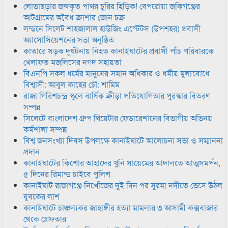
লোভাছড়ার জব্দকৃত পাথর চুরির হিড়িক! বেপরোয়া জকিগঞ্জের
আটগ্রামের অবৈধ ক্রাশার জোন চক্র
লন্ডনে সিলেট শাহজালাল হাউজিং এস্টেটস (উপশহর) প্রবাসী
অ্যাসোসিয়েশনের সভা অনুষ্ঠিত
কাতারে সড়ক দুর্ঘটনায় নিহত কানাইঘাটের প্রবাসী পাঁচ পরিবারকে
খেলাফত মজলিসের নগদ সহায়তা
বিএনপি সকল ধর্মের মানুষের সমান অধিকার ও ধর্মীয় মুল্যবোধে
বিশ্বাসী: আবুল কাহের চৌ: শামিম
রাজা গিরিশচন্দ্র স্কুলে বার্ষিক ক্রীড়া প্রতিযোগিতার পুরস্কার বিতরণ
সম্পন্ন
সিলেটে বাংলাদেশ গ্রুপ থিয়েটার ফেডারেশানের বিভাগীয় অভিনয়
কর্মশালা সম্পন্ন
বিশ্ব জনসংখ্যা দিবস উপলক্ষে কানাইঘাটে আলোচনা সভা ও সম্মাননা
প্রদান
কানাইঘাটের কিশোর আহাদের খুনি সায়েমের আদালতে আত্মসমর্পন,
৫ দিনের রিমান্ড চাইবে পুলিশ
কানাইঘাট রাজাগঞ্জে নিখোঁজের দুই দিন পর সুরমা নদীতে ভেসে উঠল
যুবকের লাশ
কানাইঘাটে চাঞ্চল্যকর জাহাঙ্গীর হত্যা মামলার ৩ আসামী কক্সবাজার
থেকে গ্রেফতার