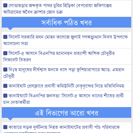
লোভাছড়ার জব্দকৃত পাথর চুরির হিড়িক! বেপরোয়া জকিগঞ্জের
আটগ্রামের অবৈধ ক্রাশার জোন চক্র
সর্বাধিক পঠিত খবর
সিলেট সরকারি মদন মোহন কলেজে জুলাই গণঅভ্যুত্থান দিবস উপলক্ষে
আলোচনা সভা
সিলেট-৫ আসনে বিএনপির মনোনয়ন প্রত্যাশী আশিক চৌধুরীর
লিফলেট বিতরণ
নিঃস্ব মানুষের দীর্ঘশ্বাস শুনতে ধসে পড়া কুশিয়ারাপারে অ্যাড. এমরান
চৌধুরী
কানাইঘাট প্রেসক্লাবে প্রবাসী কমিউনিটি নেতৃবৃন্দের নিয়ে মতিবিনিময়
কানাইঘাটে বিএনপির জনসভা: সিলেট-৫ আসনে ধানের শীষের প্রার্থী
চান নেতাকর্মীরা
এই বিভাগের আরো খবর
কাতারে সড়ক দুর্ঘটনায় নিহত কানাইঘাটের প্রবাসী পাঁচ পরিবারকে