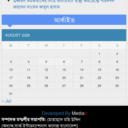
উর্ধ্বতন কর্মকর্তাদের নিয়ে কানাইঘাট স্বাস্থ্য কমপ্লেক্সে পরিদর্শন
করলেন সাংসদ আবুল হাসান
আর্কাইভ
AUGUST 2026
M
T
W
T
F
S
S
1
2
3
4
5
6
7
8
9
10
11
12
13
14
15
16
17
18
19
20
21
22
23
24
25
26
27
28
29
30
31
« Jul
Developed By
Media
it
সম্পাদক মন্ডলীর সভাপতি:
মোহাম্মাদ মহি উদ্দিন
(অধ্যক্ষ,সার্ক ইন্টারন্যাশনাল কলেজ বাংলাদেশ)