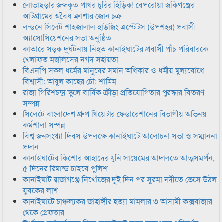
লোভাছড়ার জব্দকৃত পাথর চুরির হিড়িক! বেপরোয়া জকিগঞ্জের
আটগ্রামের অবৈধ ক্রাশার জোন চক্র
লন্ডনে সিলেট শাহজালাল হাউজিং এস্টেটস (উপশহর) প্রবাসী
অ্যাসোসিয়েশনের সভা অনুষ্ঠিত
কাতারে সড়ক দুর্ঘটনায় নিহত কানাইঘাটের প্রবাসী পাঁচ পরিবারকে
খেলাফত মজলিসের নগদ সহায়তা
বিএনপি সকল ধর্মের মানুষের সমান অধিকার ও ধর্মীয় মুল্যবোধে
বিশ্বাসী: আবুল কাহের চৌ: শামিম
রাজা গিরিশচন্দ্র স্কুলে বার্ষিক ক্রীড়া প্রতিযোগিতার পুরস্কার বিতরণ
সম্পন্ন
সিলেটে বাংলাদেশ গ্রুপ থিয়েটার ফেডারেশানের বিভাগীয় অভিনয়
কর্মশালা সম্পন্ন
বিশ্ব জনসংখ্যা দিবস উপলক্ষে কানাইঘাটে আলোচনা সভা ও সম্মাননা
প্রদান
কানাইঘাটের কিশোর আহাদের খুনি সায়েমের আদালতে আত্মসমর্পন,
৫ দিনের রিমান্ড চাইবে পুলিশ
কানাইঘাট রাজাগঞ্জে নিখোঁজের দুই দিন পর সুরমা নদীতে ভেসে উঠল
যুবকের লাশ
কানাইঘাটে চাঞ্চল্যকর জাহাঙ্গীর হত্যা মামলার ৩ আসামী কক্সবাজার
থেকে গ্রেফতার