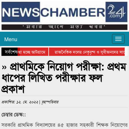
Menu
সর্বশেষ
িয়ে যাওয়া হচ্ছে আটগ্রামে
রাজনৈতিক দলের নেতৃবৃন্দ ও সুধীজনদের সাথে 
িযোগিতার পুরস্কার বিতরণ সম্পন্ন
সিলেটে বাংলাদেশ গ্রুপ থিয়েটার ফেডারেশানের বি
» প্রাথমিকে নিয়োগ পরীক্ষা: প্রথম
ধাপের লিখিত পরীক্ষার ফল
প্রকাশ
প্রকাশিত: ১২. মে. ২০২২ | বৃহস্পতিবার
চেম্বার ডেস্ক::
সরকারি প্রাথমিক বিদ্যালয়ের ৪৫ হাজার সহকারী শিক্ষক নিয়োগের