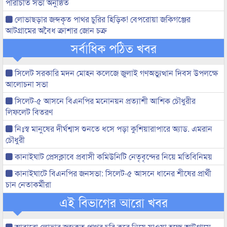
পরিচিতি সভা অনুষ্ঠিত
লোভাছড়ার জব্দকৃত পাথর চুরির হিড়িক! বেপরোয়া জকিগঞ্জের
আটগ্রামের অবৈধ ক্রাশার জোন চক্র
সর্বাধিক পঠিত খবর
সিলেট সরকারি মদন মোহন কলেজে জুলাই গণঅভ্যুত্থান দিবস উপলক্ষে
আলোচনা সভা
সিলেট-৫ আসনে বিএনপির মনোনয়ন প্রত্যাশী আশিক চৌধুরীর
লিফলেট বিতরণ
নিঃস্ব মানুষের দীর্ঘশ্বাস শুনতে ধসে পড়া কুশিয়ারাপারে অ্যাড. এমরান
চৌধুরী
কানাইঘাট প্রেসক্লাবে প্রবাসী কমিউনিটি নেতৃবৃন্দের নিয়ে মতিবিনিময়
কানাইঘাটে বিএনপির জনসভা: সিলেট-৫ আসনে ধানের শীষের প্রার্থী
চান নেতাকর্মীরা
এই বিভাগের আরো খবর
আবারো লোভার জব্দকৃত পাথর চুরি করে নিয়ে যাওয়া হচ্ছে আটগ্রামে