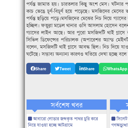
পর্যন্ত জামাত হয়। চারতলার কিছু অংশ মেস। ঘটনার প
কাচ ভেঙে চূর্ণ-বিচূর্ণ হয়ে পড়েছে। মসজিদের মেসের 
পর্যন্ত ছড়িয়ে পড়ে।মসজিদের মেঝের নিচ দিয়ে গ্যাসের ল
হচ্ছিল। ফতুল্লা মডেল থানার ওসি আসলাম হোসেন বলে
গ্যাসের লাইন আছে। আর পুরো মসজিদটি থাই গ্লাসে বদ
সিভিল ডিফেন্সের পরিচালক (অপারেশর অ্যান্ড মেইনট্য
বলেন, মসজিদটি থাই গ্লাসে আবদ্ধ ছিল। নিচ দিয়ে য
ঘটেছে। সম্ভাব্য অন্যান্য কারণও খতিয়ে দেখা হচ্ছে বল
Share
Tweet
Share
WhatsApp
সর্বশেষ খবর
আবারো লোভার জব্দকৃত পাথর চুরি করে
সিলেট
নিয়ে যাওয়া হচ্ছে আটগ্রামে
গণঅভ্যুত