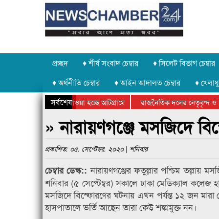
প্রচ্ছদ
♦ শীর্ষ সংবাদ চেম্বার
♦ সিলেট বিভাগ চেম্বার
♦ অর্থনীতি চেম্বার
♦ আইন আদালত চেম্বার
♦ খেলাধু
সর্বশেষ
াথর চুরি করে নিয়ে যাওয়া হচ্ছে আটগ্রামে
রাজনৈতিক দলের নেতৃবৃন্দ ও স
ার্ষিক ক্রীড়া প্রতিযোগিতার পুরস্কার বিতরণ সম্পন্ন
সিলেটে বাংলাদেশ গ্রুপ থিয়েটা
» নারায়ণগঞ্জে মসজিদে বিস্
প্রকাশিত: ০৫. সেপ্টেম্বর. ২০২০ | শনিবার
নারায়ণগঞ্জের ফতুল্লার পশ্চিম তল্লায় 
চেম্বার ডেস্ক::
শনিবার (৫ সেপ্টেম্বর) সকালে ঢাকা মেডিক‌্যাল কলেজ হ
মসজিদে বিস্ফোরণের ঘটনায় এখন পর্যন্ত ১২ জন মারা গ
হাসপাতালে ভর্তি আছেন তারা কেউ শঙ্কামুক্ত নন।