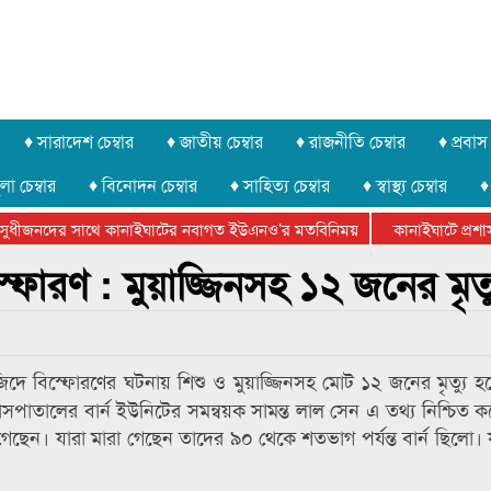
♦ সারাদেশ চেম্বার
♦ জাতীয় চেম্বার
♦ রাজনীতি চেম্বার
♦ প্রবাস 
লা চেম্বার
♦ বিনোদন চেম্বার
♦ সাহিত্য চেম্বার
♦ স্বাস্থ্য চেম্বার
♦
ুধীজনদের সাথে কানাইঘাটের নবাগত ইউএনও’র মতবিনিময়
কানাইঘাটে প্রশাসনে
র ফেডারেশানের বিভাগীয় অভিনয় কর্মশালা সম্পন্ন
ফোরণ : মুয়াজ্জিনসহ ১২ জনের মৃত্
মসজিদে বিস্ফোরণের ঘটনায় শিশু ও মুয়াজ্জিনসহ মোট ১২ জনের মৃত্যু
াসপাতালের বার্ন ইউনিটের সমন্বয়ক সামন্ত লাল সেন এ তথ‌্য নিশ্চিত 
েছেন। যারা মারা গেছেন তাদের ৯০ থেকে শতভাগ পর্যন্ত বার্ন ছিলো।