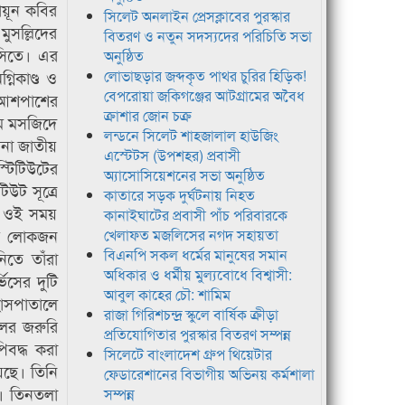
ায়ূন কবির
সিলেট অনলাইন প্রেসক্লাবের পুরস্কার
ুসল্লিদের
বিতরণ ও নতুন সদস্যদের পরিচিতি সভা
এসিতে। এর
অনুষ্ঠিত
নিকাণ্ড ও
লোভাছড়ার জব্দকৃত পাথর চুরির হিড়িক!
বেপরোয়া জকিগঞ্জের আটগ্রামের অবৈধ
ে আশপাশের
ক্রাশার জোন চক্র
মে মসজিদে
লন্ডনে সিলেট শাহজালাল হাউজিং
িনা জাতীয়
এস্টেটস (উপশহর) প্রবাসী
স্টিটিউটের
অ্যাসোসিয়েশনের সভা অনুষ্ঠিত
িউট সূত্রে
কাতারে সড়ক দুর্ঘটনায় নিহত
। ওই সময়
কানাইঘাটের প্রবাসী পাঁচ পরিবারকে
নীয় লোকজন
খেলাফত মজলিসের নগদ সহায়তা
বিএনপি সকল ধর্মের মানুষের সমান
তে তাঁরা
অধিকার ও ধর্মীয় মুল্যবোধে বিশ্বাসী:
িসের দুটি
আবুল কাহের চৌ: শামিম
হাসপাতালে
রাজা গিরিশচন্দ্র স্কুলে বার্ষিক ক্রীড়া
লের জরুরি
প্রতিযোগিতার পুরস্কার বিতরণ সম্পন্ন
িবদ্ধ করা
সিলেটে বাংলাদেশ গ্রুপ থিয়েটার
েছে। তিনি
ফেডারেশানের বিভাগীয় অভিনয় কর্মশালা
। তিনতলা
সম্পন্ন