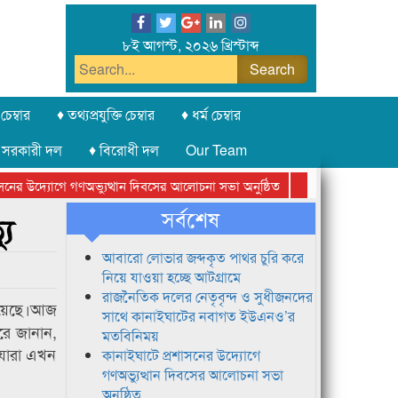
৮ই আগস্ট, ২০২৬ খ্রিস্টাব্দ
চেম্বার
♦ তথ্যপ্রযুক্তি চেম্বার
♦ ধর্ম চেম্বার
 সরকারী দল
♦ বিরোধী দল
Our Team
র উদ্যোগে গণঅভ্যুত্থান দিবসের আলোচনা সভা অনুষ্ঠিত
সিলেট অনলাইন প্রেসক্
সর্বশেষ
যু
আবারো লোভার জব্দকৃত পাথর চুরি করে
নিয়ে যাওয়া হচ্ছে আটগ্রামে
রাজনৈতিক দলের নেতৃবৃন্দ ও সুধীজনদের
 হয়েছে।আজ
সাথে কানাইঘাটের নবাগত ইউএনও’র
করে জানান,
মতবিনিময়
 যারা এখন
কানাইঘাটে প্রশাসনের উদ্যোগে
গণঅভ্যুত্থান দিবসের আলোচনা সভা
অনুষ্ঠিত