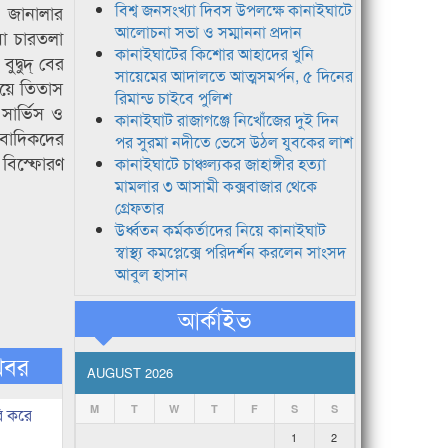
বিশ্ব জনসংখ্যা দিবস উপলক্ষে কানাইঘাটে
। জানালার
আলোচনা সভা ও সম্মাননা প্রদান
য়া চারতলা
কানাইঘাটের কিশোর আহাদের খুনি
দ্বুদ্ বের
সায়েমের আদালতে আত্মসমর্পন, ৫ দিনের
িয়ে তিতাস
রিমান্ড চাইবে পুলিশ
সার্ভিস ও
কানাইঘাট রাজাগঞ্জে নিখোঁজের দুই দিন
ংবাদিকদের
পর সুরমা নদীতে ভেসে উঠল যুবকের লাশ
 বিস্ফোরণ
কানাইঘাটে চাঞ্চল্যকর জাহাঙ্গীর হত্যা
মামলার ৩ আসামী কক্সবাজার থেকে
গ্রেফতার
উর্ধ্বতন কর্মকর্তাদের নিয়ে কানাইঘাট
স্বাস্থ্য কমপ্লেক্সে পরিদর্শন করলেন সাংসদ
আবুল হাসান
আর্কাইভ
খবর
AUGUST 2026
M
T
W
T
F
S
S
ি করে
1
2