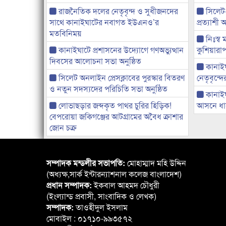
রাজনৈতিক দলের নেতৃবৃন্দ ও সুধীজনদের
সিলেট
সাথে কানাইঘাটের নবাগত ইউএনও’র
প্রত্যাশ
মতবিনিময়
নিঃস্ব 
কানাইঘাটে প্রশাসনের উদ্যোগে গণঅভ্যুত্থান
কুশিয়ারাপ
দিবসের আলোচনা সভা অনুষ্ঠিত
কানাইঘা
সিলেট অনলাইন প্রেসক্লাবের পুরস্কার বিতরণ
নেতৃবৃন্দ
ও নতুন সদস্যদের পরিচিতি সভা অনুষ্ঠিত
কানাই
লোভাছড়ার জব্দকৃত পাথর চুরির হিড়িক!
আসনে ধানে
বেপরোয়া জকিগঞ্জের আটগ্রামের অবৈধ ক্রাশার
জোন চক্র
সম্পাদক মন্ডলীর সভাপতি:
মোহাম্মাদ মহি উদ্দিন
(অধ্যক্ষ,সার্ক ইন্টারন্যাশনাল কলেজ বাংলাদেশ)
প্রধান সম্পাদক:
ইকবাল আহমদ চৌধুরী
(ইংল্যান্ড প্রবাসী, সাংবাদিক ও লেখক)
সম্পাদক:
তাওহীদুল ইসলাম
মোবাইল : ০১৭১০-৯৯৩৫৭২