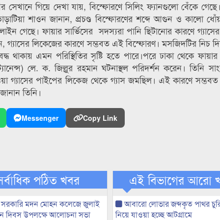
র সেখানে গিয়ে দেখা যায়, বিস্ফোরণে সিলিং ফ্যানগুলো বেঁকে গেছে
ভাড়াটিয়া শাওন জানান, প্রচণ্ড বিস্ফোরণের শব্দে আগুন ও কালো ধোঁ
াইন গেছে। ফায়ার সার্ভিসের সদস্যরা পানি ছিটানোর কারণে গ্যাসের বু
ন, গ্যাসের লিকেজের কারণে সম্ভবত এই বিস্ফোরণ। মসজিদটির নিচ দ
্ধ থাকায় এমন পরিস্থিতির সৃষ্টি হতে পারে।পরে ঢাকা থেকে ফায়ার 
ানেন্স) লে. ক. জিল্লুর রহমান ঘটনাস্থল পরিদর্শন করেন। তিনি সা
াওয়া গ্যাসের পাইপের লিকেজ থেকে গ্যাস জমছিল। এই কারণে সম্ভবত
ে জানান তিনি।
Messenger
Copy Link
সর্বাধিক পঠিত খবর
এই বিভাগের আরো 
 সরকারি মদন মোহন কলেজে জুলাই
আবারো লোভার জব্দকৃত পাথর চুর
্থান দিবস উপলক্ষে আলোচনা সভা
নিয়ে যাওয়া হচ্ছে আটগ্রামে