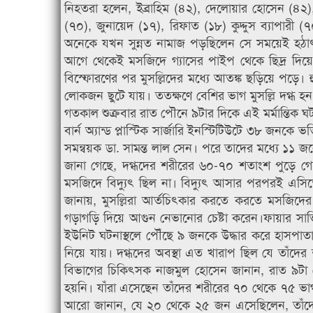
নিহতরা হলেন, ইব্রাহিম (৪২), দেলোয়ার হোসেন (৪২), 
(৭০), জুনায়েদ (১৭), রিফাত (১৮) কুদ্দুস ব‌্যাপার
অনেকে যখন সুন্নত নামাজ পড়ছিলেন সে সময়েই হঠাৎ 
আগে থেকেই মসজিদে গ্যাসের পাইপ থেকে ছিদ্র দিয়ে
বিস্ফোরণের পর মুসল্লিদের মধ্যে আতঙ্ক ছড়িয়ে পড়ে।
লোকজন ছুটে যায়। ততক্ষণে বেশির ভাগ মুসল্লি দগ্ধ হ
গতকাল শুক্রবার রাত পৌনে ৯টার দিকে এই মর্মান্তিক ঘ
বার্ন অ্যান্ড প্লাস্টিক সার্জারি ইনস্টিটিউটে ৩৮ জনক
সমন্বয়ক ডা. সামন্ত লাল সেন। পরে তাদের মধ্যে ১১ জনের মৃ
জানা গেছে, দগ্ধদের শরীরের ৬০-৭০ শতাংশ পুড়ে 
মসজিদে বিদ্যুৎ ছিল না। বিদ্যুৎ আসার পরপরই এসি
জানায়, মুসল্লিরা আর্তচিৎকার করতে করতে মসজিদে
গড়াগড়ি দিয়ে আগুন নেভানোর চেষ্টা করেন।ফায়ার সার
ইউনিট ঘটনাস্থলে পৌঁছে ৯ জনকে উদ্ধার করে হাসপাতা
নিয়ে যায়। দগ্ধদের অবস্থা এত খারাপ ছিল যে তাঁদের 
বিভাগের চিকিৎসক নাজমুল হোসেন জানান, রাত ৯টা থ
হয়নি। যাঁরা এসেছেন তাঁদের শরীরের ৭০ থেকে ৭৫ ভাগ 
আরো জানান, যে ২০ থেকে ২৫ জন এসেছিলেন, তাঁদের