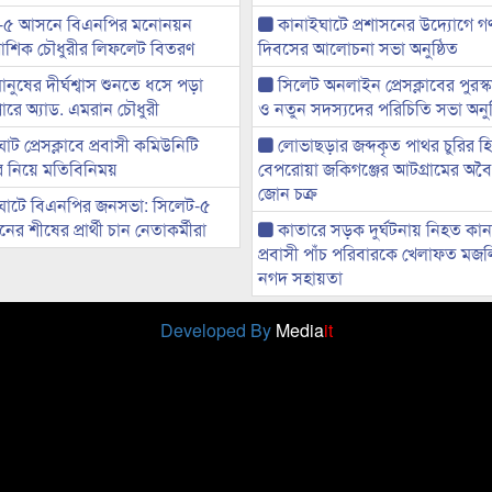
-৫ আসনে বিএনপির মনোনয়ন
কানাইঘাটে প্রশাসনের উদ্যোগে গণঅ
ী আশিক চৌধুরীর লিফলেট বিতরণ
দিবসের আলোচনা সভা অনুষ্ঠিত
মানুষের দীর্ঘশ্বাস শুনতে ধসে পড়া
সিলেট অনলাইন প্রেসক্লাবের পুরস্
ারে অ্যাড. এমরান চৌধুরী
ও নতুন সদস্যদের পরিচিতি সভা অনুষ
ট প্রেসক্লাবে প্রবাসী কমিউনিটি
লোভাছড়ার জব্দকৃত পাথর চুরির হ
ের নিয়ে মতিবিনিময়
বেপরোয়া জকিগঞ্জের আটগ্রামের অবৈধ
জোন চক্র
ঘাটে বিএনপির জনসভা: সিলেট-৫
র শীষের প্রার্থী চান নেতাকর্মীরা
কাতারে সড়ক দুর্ঘটনায় নিহত কা
প্রবাসী পাঁচ পরিবারকে খেলাফত মজ
নগদ সহায়তা
Developed By
Media
it