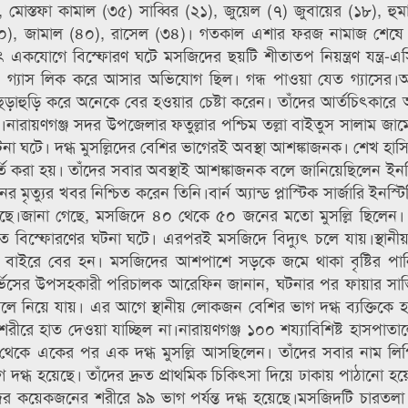
মোস্তফা কামাল (৩৫) সাব্বির (২১), জুয়েল (৭) জুবায়ের (১৮), হুম
ী (৭০), জামাল (৪০), রাসেল (৩৪)। গতকাল এশার ফরজ নামাজ শেষে ম
একযোগে বিস্ফোরণ ঘটে মসজিদের ছয়টি শীতাতপ নিয়ন্ত্রণ যন্ত্র-
 গ্যাস লিক করে আসার অভিযোগ ছিল। গন্ধ পাওয়া যেত গ্যাসের।অগ্
 হুড়াহুড়ি করে অনেকে বের হওয়ার চেষ্টা করেন। তাঁদের আর্তচিৎকার
ন।নারায়ণগঞ্জ সদর উপজেলার ফতুল্লার পশ্চিম তল্লা বাইতুস সালাম জা
টনা ঘটে। দগ্ধ মুসল্লিদের বেশির ভাগেরই অবস্থা আশঙ্কাজনক। শেখ হাস
ে ভর্তি করা হয়। তাঁদের সবার অবস্থাই আশঙ্কাজনক বলে জানিয়েছিলেন ইন
ত্যুর খবর নিশ্চিত করেন তিনি।বার্ন অ্যান্ড প্লাস্টিক সার্জারি ইনস্টিট
গেছে।জানা গেছে, মসজিদে ৪০ থেকে ৫০ জনের মতো মুসল্লি ছিলেন
তে বিস্ফোরণের ঘটনা ঘটে। এরপরই মসজিদে বিদ্যুৎ চলে যায়।স্থা
র বাইরে বের হন। মসজিদের আশপাশে সড়কে জমে থাকা বৃষ্টির পানি
্ভিসের উপসহকারী পরিচালক আরেফিন জানান, ঘটনার পর ফায়ার সার্ভ
লে নিয়ে যায়। এর আগে স্থানীয় লোকজন বেশির ভাগ দগ্ধ ব্যক্তিকে 
শরীরে হাত দেওয়া যাচ্ছিল না।নারায়ণগঞ্জ ১০০ শয্যাবিশিষ্ট হাসপাতা
েকে একের পর এক দগ্ধ মুসল্লি আসছিলেন। তাঁদের সবার নাম লিপ
দগ্ধ হয়েছে। তাঁদের দ্রুত প্রাথমিক চিকিৎসা দিয়ে ঢাকায় পাঠানো হয়
 কয়েকজনের শরীরে ৯৯ ভাগ পর্যন্ত দগ্ধ হয়েছে।মসজিদটি চারতলা