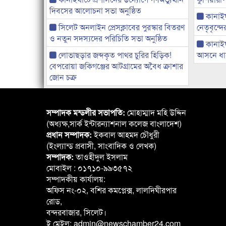
দিবসের আলোচনা সভা অনুষ্ঠিত
কানাইঘা
সিলেট অনলাইন প্রেসক্লাবের পুরস্কার বিতরণ
নেতৃবৃন্দ
ও নতুন সদস্যদের পরিচিতি সভা অনুষ্ঠিত
কানাই
লোভাছড়ার জব্দকৃত পাথর চুরির হিড়িক!
আসনে ধানে
বেপরোয়া জকিগঞ্জের আটগ্রামের অবৈধ ক্রাশার
জোন চক্র
সম্পাদক মন্ডলীর সভাপতি:
মোহাম্মাদ মহি উদ্দিন
(অধ্যক্ষ,সার্ক ইন্টারন্যাশনাল কলেজ বাংলাদেশ)
প্রধান সম্পাদক:
ইকবাল আহমদ চৌধুরী
(ইংল্যান্ড প্রবাসী, সাংবাদিক ও লেখক)
সম্পাদক:
তাওহীদুল ইসলাম
মোবাইল : ০১৭১০-৯৯৩৫৭২
সম্পাদকীয় কার্যালয়:
অফিস নং-০২, বশির কমপ্লেক্স, লালদিঘীরপার
রোড,
বন্দরবাজার, সিলেট।
ই মেইল: admin@newschamber24.com