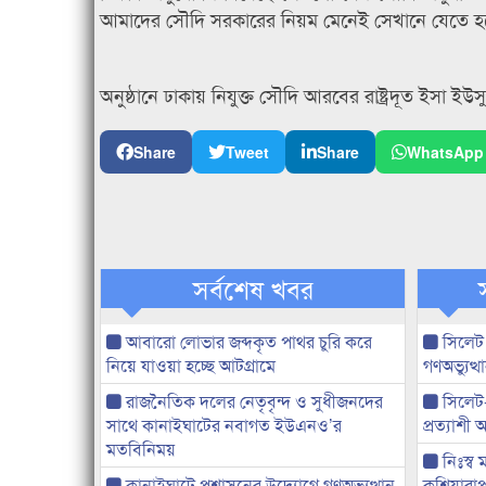
আমাদের সৌদি সরকারের নিয়ম মেনেই সেখানে যেতে হব
অনুষ্ঠানে ঢাকায় নিযুক্ত সৌদি আরবের রাষ্ট্রদূত ইসা 
Share
Tweet
Share
WhatsApp
সর্বশেষ খবর
আবারো লোভার জব্দকৃত পাথর চুরি করে
সিলেট
নিয়ে যাওয়া হচ্ছে আটগ্রামে
গণঅভ্যুত
রাজনৈতিক দলের নেতৃবৃন্দ ও সুধীজনদের
সিলেট
সাথে কানাইঘাটের নবাগত ইউএনও’র
প্রত্যাশ
মতবিনিময়
নিঃস্ব 
কানাইঘাটে প্রশাসনের উদ্যোগে গণঅভ্যুত্থান
কুশিয়ারাপ