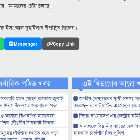
ে। আমাদের চেষ্টা চলছে।
ইউসুফ ইসা আল দুহাইলান উপস্থিত ছিলেন।
Messenger
Copy Link
সর্বাধিক পঠিত খবর
এই বিভাগের আরো 
 সরকারি মদন মোহন কলেজে জুলাই
জাতীয় প্রেসক্লাবের স্থায়ী সদস্য প
্থান দিবস উপলক্ষে আলোচনা সভা
করেছেন কানাইঘাটের এহসানুল হক 
-৫ আসনে বিএনপির মনোনয়ন
জিরো বাংলাদেশ এর কেন্দ্রীয় কমি
ী আশিক চৌধুরীর লিফলেট বিতরণ
আদালতে বিয়ানীবাজারের এক ‘হত্য
মানুষের দীর্ঘশ্বাস শুনতে ধসে পড়া
মামলা’র চার্জশীট দিল পুলিশ
ারে অ্যাড. এমরান চৌধুরী