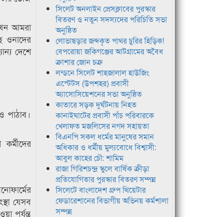
সিলেট অনলাইন প্রেসক্লাবের পুরস্কার
বিতরণ ও নতুন সদস্যদের পরিচিতি সভা
 যখন আমরা
অনুষ্ঠিত
ে ওনাদের
লোভাছড়ার জব্দকৃত পাথর চুরির হিড়িক!
ান্য দেশে
বেপরোয়া জকিগঞ্জের আটগ্রামের অবৈধ
ক্রাশার জোন চক্র
লন্ডনে সিলেট শাহজালাল হাউজিং
এস্টেটস (উপশহর) প্রবাসী
অ্যাসোসিয়েশনের সভা অনুষ্ঠিত
কাতারে সড়ক দুর্ঘটনায় নিহত
াও পাঠাব।
কানাইঘাটের প্রবাসী পাঁচ পরিবারকে
খেলাফত মজলিসের নগদ সহায়তা
বিএনপি সকল ধর্মের মানুষের সমান
 কর্মীদের
অধিকার ও ধর্মীয় মুল্যবোধে বিশ্বাসী:
আবুল কাহের চৌ: শামিম
রাজা গিরিশচন্দ্র স্কুলে বার্ষিক ক্রীড়া
প্রতিযোগিতার পুরস্কার বিতরণ সম্পন্ন
নোফার্মের
সিলেটে বাংলাদেশ গ্রুপ থিয়েটার
স্থা যেসব
ফেডারেশানের বিভাগীয় অভিনয় কর্মশালা
সম্পন্ন
া পর্যন্ত