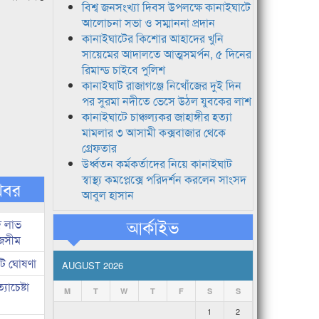
বিশ্ব জনসংখ্যা দিবস উপলক্ষে কানাইঘাটে
আলোচনা সভা ও সম্মাননা প্রদান
কানাইঘাটের কিশোর আহাদের খুনি
সায়েমের আদালতে আত্মসমর্পন, ৫ দিনের
রিমান্ড চাইবে পুলিশ
কানাইঘাট রাজাগঞ্জে নিখোঁজের দুই দিন
পর সুরমা নদীতে ভেসে উঠল যুবকের লাশ
কানাইঘাটে চাঞ্চল্যকর জাহাঙ্গীর হত্যা
মামলার ৩ আসামী কক্সবাজার থেকে
গ্রেফতার
উর্ধ্বতন কর্মকর্তাদের নিয়ে কানাইঘাট
স্বাস্থ্য কমপ্লেক্সে পরিদর্শন করলেন সাংসদ
খবর
আবুল হাসান
আর্কাইভ
দ লাভ
জসীম
টি ঘোষণা
AUGUST 2026
াচেষ্টা
M
T
W
T
F
S
S
1
2