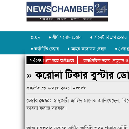
প্রচ্ছদ
♦ শীর্ষ সংবাদ চেম্বার
♦ সিলেট বিভাগ চেম্বার
♦ অর্থনীতি চেম্বার
♦ আইন আদালত চেম্বার
♦ খেলাধু
সর্বশেষ
পাথর চুরি করে নিয়ে যাওয়া হচ্ছে আটগ্রামে
রাজনৈতিক দলের নেতৃবৃন্দ ও স
বার্ষিক ক্রীড়া প্রতিযোগিতার পুরস্কার বিতরণ সম্পন্ন
সিলেটে বাংলাদেশ গ্রুপ থিয়েট
» করোনা টিকার বুস্টার ডোজে
প্রকাশিত: ১৬. নভেম্বর. ২০২১ | মঙ্গলবার
স্বাস্থ্যমন্ত্রী জাহিদ মালেক জানিয়েছেন,
চেম্বার ডেস্ক
::
ভাবনা করছে সরকার।
আজ মঙ্গলবার সকালে রাষ্ট্রীয় অতিথি ভবন পদ্মায় সৌদি আর