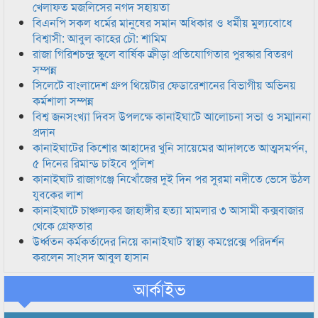
খেলাফত মজলিসের নগদ সহায়তা
বিএনপি সকল ধর্মের মানুষের সমান অধিকার ও ধর্মীয় মুল্যবোধে
বিশ্বাসী: আবুল কাহের চৌ: শামিম
রাজা গিরিশচন্দ্র স্কুলে বার্ষিক ক্রীড়া প্রতিযোগিতার পুরস্কার বিতরণ
সম্পন্ন
সিলেটে বাংলাদেশ গ্রুপ থিয়েটার ফেডারেশানের বিভাগীয় অভিনয়
কর্মশালা সম্পন্ন
বিশ্ব জনসংখ্যা দিবস উপলক্ষে কানাইঘাটে আলোচনা সভা ও সম্মাননা
প্রদান
কানাইঘাটের কিশোর আহাদের খুনি সায়েমের আদালতে আত্মসমর্পন,
৫ দিনের রিমান্ড চাইবে পুলিশ
কানাইঘাট রাজাগঞ্জে নিখোঁজের দুই দিন পর সুরমা নদীতে ভেসে উঠল
যুবকের লাশ
কানাইঘাটে চাঞ্চল্যকর জাহাঙ্গীর হত্যা মামলার ৩ আসামী কক্সবাজার
থেকে গ্রেফতার
উর্ধ্বতন কর্মকর্তাদের নিয়ে কানাইঘাট স্বাস্থ্য কমপ্লেক্সে পরিদর্শন
করলেন সাংসদ আবুল হাসান
আর্কাইভ