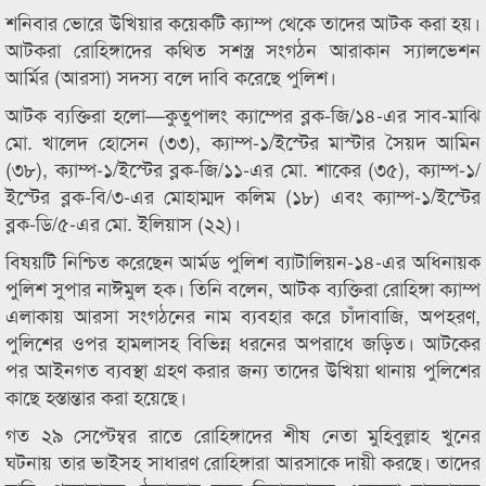
শনিবার ভোরে উখিয়ার কয়েকটি ক্যাম্প থেকে তাদের আটক করা হয়।
আটকরা রোহিঙ্গাদের কথিত সশস্ত্র সংগঠন আরাকান স্যালভেশন
আর্মির (আরসা) সদস্য বলে দাবি করেছে পুলিশ।
আটক ব্যক্তিরা হলো—কুতুপালং ক্যাম্পের ব্লক-জি/১৪-এর সাব-মাঝি
মো. খালেদ হোসেন (৩৩), ক্যাম্প-১/ইস্টের মাস্টার সৈয়দ আমিন
(৩৮), ক্যাম্প-১/ইস্টের ব্লক-জি/১১-এর মো. শাকের (৩৫), ক্যাম্প-১/
ইস্টের ব্লক-বি/৩-এর মোহাম্মদ কলিম (১৮) এবং ক্যাম্প-১/ইস্টের
ব্লক-ডি/৫-এর মো. ইলিয়াস (২২)।
বিষয়টি নিশ্চিত করেছেন আর্মড পুলিশ ব্যাটালিয়ন-১৪-এর অধিনায়ক
পুলিশ সুপার নাঈমুল হক। তিনি বলেন, আটক ব্যক্তিরা রোহিঙ্গা ক্যাম্প
এলাকায় আরসা সংগঠনের নাম ব্যবহার করে চাঁদাবাজি, অপহরণ,
পুলিশের ওপর হামলাসহ বিভিন্ন ধরনের অপরাধে জড়িত। আটকের
পর আইনগত ব্যবস্থা গ্রহণ করার জন্য তাদের উখিয়া থানায় পুলিশের
কাছে হস্তান্তার করা হয়েছে।
গত ২৯ সেপ্টেম্বর রাতে রোহিঙ্গাদের শীষ নেতা মুহিবুল্লাহ খুনের
ঘটনায় তার ভাইসহ সাধারণ রোহিঙ্গারা আরসাকে দায়ী করছে। তাদের