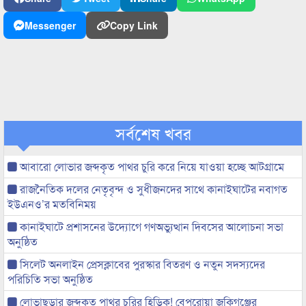
Messenger
Copy Link
সর্বশেষ খবর
আবারো লোভার জব্দকৃত পাথর চুরি করে নিয়ে যাওয়া হচ্ছে আটগ্রামে
রাজনৈতিক দলের নেতৃবৃন্দ ও সুধীজনদের সাথে কানাইঘাটের নবাগত
ইউএনও’র মতবিনিময়
কানাইঘাটে প্রশাসনের উদ্যোগে গণঅভ্যুত্থান দিবসের আলোচনা সভা
অনুষ্ঠিত
সিলেট অনলাইন প্রেসক্লাবের পুরস্কার বিতরণ ও নতুন সদস্যদের
পরিচিতি সভা অনুষ্ঠিত
লোভাছড়ার জব্দকৃত পাথর চুরির হিড়িক! বেপরোয়া জকিগঞ্জের