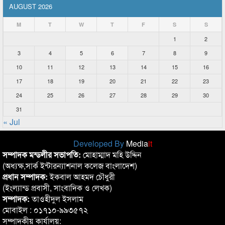
AUGUST 2026
M
T
W
T
F
S
S
1
2
3
4
5
6
7
8
9
10
11
12
13
14
15
16
17
18
19
20
21
22
23
24
25
26
27
28
29
30
31
« Jul
Developed By
Media
it
সম্পাদক মন্ডলীর সভাপতি:
মোহাম্মাদ মহি উদ্দিন
(অধ্যক্ষ,সার্ক ইন্টারন্যাশনাল কলেজ বাংলাদেশ)
প্রধান সম্পাদক:
ইকবাল আহমদ চৌধুরী
(ইংল্যান্ড প্রবাসী, সাংবাদিক ও লেখক)
সম্পাদক:
তাওহীদুল ইসলাম
মোবাইল : ০১৭১০-৯৯৩৫৭২
সম্পাদকীয় কার্যালয়: