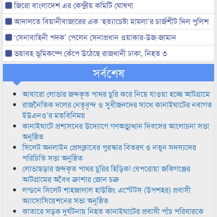
জিরো বাংলাদেশ এর কেন্দ্রীয় কমিটি ঘোষণা
আদালতে বিয়ানীবাজারের এক ‘হত্যাচেষ্টা মামলা’র চার্জশীট দিল পুলিশ
‘সেনাবাহিনী পদক’ পেলেন সেনাপ্রধান ওয়াকার-উজ-জামান
ভয়াবহ ভূমিকম্পে কেঁপে উঠেছে রাজধানী ঢাকা, নিহত ৩
সর্বশেষ
আবারো লোভার জব্দকৃত পাথর চুরি করে নিয়ে যাওয়া হচ্ছে আটগ্রামে
রাজনৈতিক দলের নেতৃবৃন্দ ও সুধীজনদের সাথে কানাইঘাটের নবাগত
ইউএনও’র মতবিনিময়
কানাইঘাটে প্রশাসনের উদ্যোগে গণঅভ্যুত্থান দিবসের আলোচনা সভা
অনুষ্ঠিত
সিলেট অনলাইন প্রেসক্লাবের পুরস্কার বিতরণ ও নতুন সদস্যদের
পরিচিতি সভা অনুষ্ঠিত
লোভাছড়ার জব্দকৃত পাথর চুরির হিড়িক! বেপরোয়া জকিগঞ্জের
আটগ্রামের অবৈধ ক্রাশার জোন চক্র
লন্ডনে সিলেট শাহজালাল হাউজিং এস্টেটস (উপশহর) প্রবাসী
অ্যাসোসিয়েশনের সভা অনুষ্ঠিত
কাতারে সড়ক দুর্ঘটনায় নিহত কানাইঘাটের প্রবাসী পাঁচ পরিবারকে