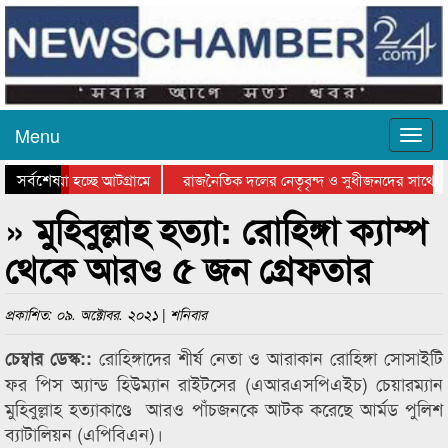
Menu
সর্বশেষ
য়ে যাওয়া হচ্ছে আটগ্রামে
রাজনৈতিক দলের নেতৃবৃন্দ ও সুধীজনদের সাথে ক
যোগিতার পুরস্কার বিতরণ সম্পন্ন
সিলেটে বাংলাদেশ গ্রুপ থিয়েটার ফেডারেশানের বিভ
» মুহিবুল্লাহ হত্যা: রোহিঙ্গা ক্যাম্প
থেকে আরও ৫ জন গ্রেফতার
প্রকাশিত: ০৯. অক্টোবর. ২০২১ | শনিবার
রোহিঙ্গাদের শীর্ষ নেতা ও আরাকান রোহিঙ্গা সোসাইটি
চেম্বার ডেস্ক::
ফর পিস অ্যান্ড হিউম্যান রাইটসের (এআরএসপিএইচ) চেয়ারম্যান
মুহিবুল্লাহ হত্যাকাণ্ডে আরও পাঁচজনকে আটক করেছে আর্মড পুলিশ
ব্যাটালিয়ন (এপিবিএন)।