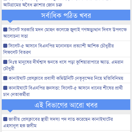
আটগ্রামের অবৈধ ক্রাশার জোন চক্র
সর্বাধিক পঠিত খবর
সিলেট সরকারি মদন মোহন কলেজে জুলাই গণঅভ্যুত্থান দিবস উপলক্ষে
আলোচনা সভা
সিলেট-৫ আসনে বিএনপির মনোনয়ন প্রত্যাশী আশিক চৌধুরীর
লিফলেট বিতরণ
নিঃস্ব মানুষের দীর্ঘশ্বাস শুনতে ধসে পড়া কুশিয়ারাপারে অ্যাড. এমরান
চৌধুরী
কানাইঘাট প্রেসক্লাবে প্রবাসী কমিউনিটি নেতৃবৃন্দের নিয়ে মতিবিনিময়
কানাইঘাটে বিএনপির জনসভা: সিলেট-৫ আসনে ধানের শীষের প্রার্থী
চান নেতাকর্মীরা
এই বিভাগের আরো খবর
জাতীয় প্রেসক্লাবের স্থায়ী সদস্য পদ লাভ করেছেন কানাইঘাটের
এহসানুল হক জসীম