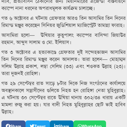
দাবি, প্রত্যাবাসন ঠেকানোর জন্য মিয়ানমারের এজেন্ডা বাস্তবায়নে
ক্যাম্পে নানা ধরনের অপরাধমূলক কার্যক্রম চালাচ্ছে।
গত ৬ অক্টোবর এ ঘটনায় গ্রেফতার আরও তিন আসামির তিন দিনের
রিমান্ড মঞ্জুর করেছেন সিনিয়র জুডিশিয়াল ম্যাজিস্ট্রেট তামান্না ফারাহ।
আসামিরা হলো— উখিয়ার কুতুপালং ক্যাম্পের বাসিন্দা জিয়াউর
রহমান, আব্দুস সালাম ও মো. ইলিয়াস।
গত ৩ অক্টোবর এ হত্যাকাণ্ডে গ্রেফতার দুই সন্দেহভাজন আসামির
তিন দিনের রিমান্ড মঞ্জুর করেন আদালত। তারা হলেন— মোহাম্মদ
সলিম উল্লাহ প্রকাশ, লম্বা সেলিম (৩৩) এবং শওকত উল্লাহ (২৩)।
তারা দুজনই রোহিঙ্গা।
গত ২৯ সেপ্টেম্বর রাত সাড়ে ৮টার দিকে নিজ সংগঠনের কার্যালয়ে
অবস্থানকালে সন্ত্রাসীদের গুলিতে নিহত হন রোহিঙ্গা নেতা মুহিবুল্লাহ।
এ ঘটনায় ৩০ সেপ্টেম্বর রাতে উখিয়া থানায় ৩০২/৩৪ ধারায় একটি
মামলা রুজু করা হয়। যার বাদী নিহত মুহিবুল্লাহর ছোট ভাই হাবিব
উল্লাহ।
Share
Tweet
Share
WhatsApp