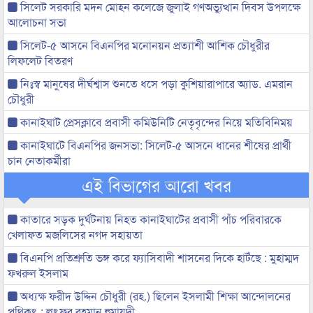
সিলেট সরকারি মদন মোহন কলেজে জুলাই গণঅভ্যুত্থান দিবস উপলক্ষে
আলোচনা সভা
সিলেট-৫ আসনে বিএনপির মনোনয়ন প্রত্যাশী আশিক চৌধুরীর
লিফলেট বিতরণ
নিঃস্ব মানুষের দীর্ঘশ্বাস শুনতে ধসে পড়া কুশিয়ারাপারে অ্যাড. এমরান
চৌধুরী
কানাইঘাট প্রেসক্লাবে প্রবাসী কমিউনিটি নেতৃবৃন্দের নিয়ে মতিবিনিময়
কানাইঘাটে বিএনপির জনসভা: সিলেট-৫ আসনে ধানের শীষের প্রার্থী
চান নেতাকর্মীরা
এই বিভাগের আরো খবর
কাতারে সড়ক দুর্ঘটনায় নিহত কানাইঘাটের প্রবাসী পাঁচ পরিবারকে
খেলাফত মজলিসের নগদ সহায়তা
বিএনপি প্রতিশ্রুতি ভঙ্গ করে ফ্যাসিবাদী শাসনের দিকে হাটঁছে : মুহাম্মদ
ফখরুল ইসলাম
অধ্যক্ষ ফরীদ উদ্দিন চৌধুরী (রহ.) ছিলেন ইসলামী শিক্ষা আন্দোলনের
পথিকৃৎ : লুৎফুর রহমান হুমায়দী