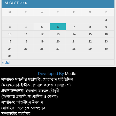
AUGUST 2026
M
T
W
T
F
S
S
1
2
3
4
5
6
7
8
9
10
11
12
13
14
15
16
17
18
19
20
21
22
23
24
25
26
27
28
29
30
31
« Jul
Developed By
Media
it
সম্পাদক মন্ডলীর সভাপতি:
মোহাম্মাদ মহি উদ্দিন
(অধ্যক্ষ,সার্ক ইন্টারন্যাশনাল কলেজ বাংলাদেশ)
প্রধান সম্পাদক:
ইকবাল আহমদ চৌধুরী
(ইংল্যান্ড প্রবাসী, সাংবাদিক ও লেখক)
সম্পাদক:
তাওহীদুল ইসলাম
মোবাইল : ০১৭১০-৯৯৩৫৭২
সম্পাদকীয় কার্যালয়: