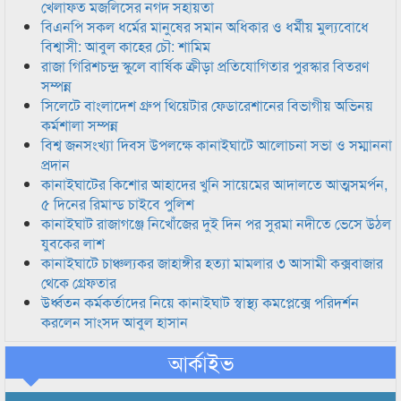
খেলাফত মজলিসের নগদ সহায়তা
বিএনপি সকল ধর্মের মানুষের সমান অধিকার ও ধর্মীয় মুল্যবোধে
বিশ্বাসী: আবুল কাহের চৌ: শামিম
রাজা গিরিশচন্দ্র স্কুলে বার্ষিক ক্রীড়া প্রতিযোগিতার পুরস্কার বিতরণ
সম্পন্ন
সিলেটে বাংলাদেশ গ্রুপ থিয়েটার ফেডারেশানের বিভাগীয় অভিনয়
কর্মশালা সম্পন্ন
বিশ্ব জনসংখ্যা দিবস উপলক্ষে কানাইঘাটে আলোচনা সভা ও সম্মাননা
প্রদান
কানাইঘাটের কিশোর আহাদের খুনি সায়েমের আদালতে আত্মসমর্পন,
৫ দিনের রিমান্ড চাইবে পুলিশ
কানাইঘাট রাজাগঞ্জে নিখোঁজের দুই দিন পর সুরমা নদীতে ভেসে উঠল
যুবকের লাশ
কানাইঘাটে চাঞ্চল্যকর জাহাঙ্গীর হত্যা মামলার ৩ আসামী কক্সবাজার
থেকে গ্রেফতার
উর্ধ্বতন কর্মকর্তাদের নিয়ে কানাইঘাট স্বাস্থ্য কমপ্লেক্সে পরিদর্শন
করলেন সাংসদ আবুল হাসান
আর্কাইভ