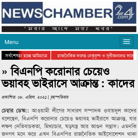
Menu
সর্বশেষ
য়ে যাওয়া হচ্ছে আটগ্রামে
রাজনৈতিক দলের নেতৃবৃন্দ ও সুধীজনদের সাথে ক
যোগিতার পুরস্কার বিতরণ সম্পন্ন
সিলেটে বাংলাদেশ গ্রুপ থিয়েটার ফেডারেশানের বি
» বিএনপি করোনার চেয়েও
ভয়াবহ ভাইরাসে আক্রান্ত : কাদের
প্রকাশিত: ০৮. এপ্রিল. ২০২১ | বৃহস্পতিবার
আওয়ামী লীগের সাধারণ সম্পাদক ওবায়দুল কাদের
চেম্বার ডেস্ক::
বলেছেন, বিএনপি করোনার চেয়েও ভয়াবহ ভাইরাসে আক্রান্ত, যার
লক্ষণ নেতিবাচকতা, মিথ্যাচার, ষড়যন্ত্র আর আগুন সন্ত্রাস। এমনকি
জনগণ মনে করে এখন বিএনপির রাজনৈতিক আইসোলেশন থাকা