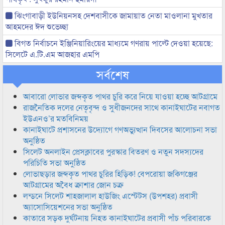
ঝিংগাবাড়ী ইউনিয়নসহ দেশবাসীকে জামায়াত নেতা মাওলানা মুখতার
আহমদের ঈদ শুভেচ্ছা
বিগত নির্বাচনে ইঞ্জিনিয়ারিংয়ের মাধ্যমে গণরায় পাল্টে দেওয়া হয়েছে:
সিলেটে এ.টি.এম আজহার এমপি
সর্বশেষ
আবারো লোভার জব্দকৃত পাথর চুরি করে নিয়ে যাওয়া হচ্ছে আটগ্রামে
রাজনৈতিক দলের নেতৃবৃন্দ ও সুধীজনদের সাথে কানাইঘাটের নবাগত
ইউএনও’র মতবিনিময়
কানাইঘাটে প্রশাসনের উদ্যোগে গণঅভ্যুত্থান দিবসের আলোচনা সভা
অনুষ্ঠিত
সিলেট অনলাইন প্রেসক্লাবের পুরস্কার বিতরণ ও নতুন সদস্যদের
পরিচিতি সভা অনুষ্ঠিত
লোভাছড়ার জব্দকৃত পাথর চুরির হিড়িক! বেপরোয়া জকিগঞ্জের
আটগ্রামের অবৈধ ক্রাশার জোন চক্র
লন্ডনে সিলেট শাহজালাল হাউজিং এস্টেটস (উপশহর) প্রবাসী
অ্যাসোসিয়েশনের সভা অনুষ্ঠিত
কাতারে সড়ক দুর্ঘটনায় নিহত কানাইঘাটের প্রবাসী পাঁচ পরিবারকে