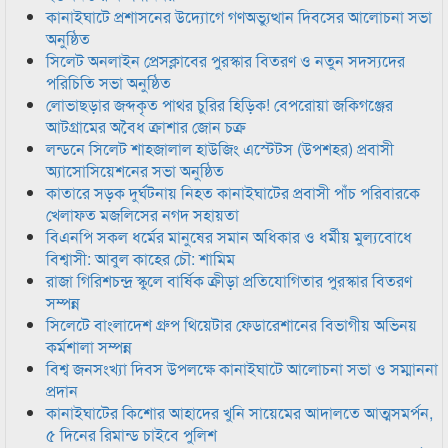
কানাইঘাটে প্রশাসনের উদ্যোগে গণঅভ্যুত্থান দিবসের আলোচনা সভা
অনুষ্ঠিত
সিলেট অনলাইন প্রেসক্লাবের পুরস্কার বিতরণ ও নতুন সদস্যদের
পরিচিতি সভা অনুষ্ঠিত
লোভাছড়ার জব্দকৃত পাথর চুরির হিড়িক! বেপরোয়া জকিগঞ্জের
আটগ্রামের অবৈধ ক্রাশার জোন চক্র
লন্ডনে সিলেট শাহজালাল হাউজিং এস্টেটস (উপশহর) প্রবাসী
অ্যাসোসিয়েশনের সভা অনুষ্ঠিত
কাতারে সড়ক দুর্ঘটনায় নিহত কানাইঘাটের প্রবাসী পাঁচ পরিবারকে
খেলাফত মজলিসের নগদ সহায়তা
বিএনপি সকল ধর্মের মানুষের সমান অধিকার ও ধর্মীয় মুল্যবোধে
বিশ্বাসী: আবুল কাহের চৌ: শামিম
রাজা গিরিশচন্দ্র স্কুলে বার্ষিক ক্রীড়া প্রতিযোগিতার পুরস্কার বিতরণ
সম্পন্ন
সিলেটে বাংলাদেশ গ্রুপ থিয়েটার ফেডারেশানের বিভাগীয় অভিনয়
কর্মশালা সম্পন্ন
বিশ্ব জনসংখ্যা দিবস উপলক্ষে কানাইঘাটে আলোচনা সভা ও সম্মাননা
প্রদান
কানাইঘাটের কিশোর আহাদের খুনি সায়েমের আদালতে আত্মসমর্পন,
৫ দিনের রিমান্ড চাইবে পুলিশ