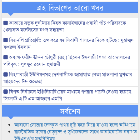
এই বিভাগের আরো খবর
কাতারে সড়ক দুর্ঘটনায় নিহত কানাইঘাটের প্রবাসী পাঁচ পরিবারকে
খেলাফত মজলিসের নগদ সহায়তা
বিএনপি প্রতিশ্রুতি ভঙ্গ করে ফ্যাসিবাদী শাসনের দিকে হাটঁছে : মুহাম্মদ
ফখরুল ইসলাম
অধ্যক্ষ ফরীদ উদ্দিন চৌধুরী (রহ.) ছিলেন ইসলামী শিক্ষা আন্দোলনের
পথিকৃৎ : লুৎফুর রহমান হুমায়দী
ঝিংগাবাড়ী ইউনিয়নসহ দেশবাসীকে জামায়াত নেতা মাওলানা মুখতার
আহমদের ঈদ শুভেচ্ছা
বিগত নির্বাচনে ইঞ্জিনিয়ারিংয়ের মাধ্যমে গণরায় পাল্টে দেওয়া হয়েছে:
সিলেটে এ.টি.এম আজহার এমপি
সর্বশেষ
আবারো লোভার জব্দকৃত পাথর চুরি করে নিয়ে যাওয়া হচ্ছে আটগ্রামে
রাজনৈতিক দলের নেতৃবৃন্দ ও সুধীজনদের সাথে কানাইঘাটের নবাগত
ইউএনও’র মতবিনিময়