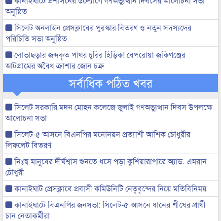
কানাইঘাটে প্রশাসনের উদ্যোগে গণঅভ্যুত্থান দিবসের আলোচনা সভা
অনুষ্ঠিত
সিলেট অনলাইন প্রেসক্লাবের পুরস্কার বিতরণ ও নতুন সদস্যদের
পরিচিতি সভা অনুষ্ঠিত
লোভাছড়ার জব্দকৃত পাথর চুরির হিড়িক! বেপরোয়া জকিগঞ্জের
আটগ্রামের অবৈধ ক্রাশার জোন চক্র
সর্বাধিক পঠিত খবর
সিলেট সরকারি মদন মোহন কলেজে জুলাই গণঅভ্যুত্থান দিবস উপলক্ষে
আলোচনা সভা
সিলেট-৫ আসনে বিএনপির মনোনয়ন প্রত্যাশী আশিক চৌধুরীর
লিফলেট বিতরণ
নিঃস্ব মানুষের দীর্ঘশ্বাস শুনতে ধসে পড়া কুশিয়ারাপারে অ্যাড. এমরান
চৌধুরী
কানাইঘাট প্রেসক্লাবে প্রবাসী কমিউনিটি নেতৃবৃন্দের নিয়ে মতিবিনিময়
কানাইঘাটে বিএনপির জনসভা: সিলেট-৫ আসনে ধানের শীষের প্রার্থী
চান নেতাকর্মীরা