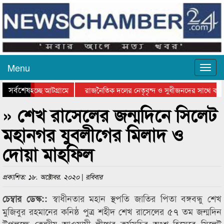
Menu
সর্বশেষ
 যাওয়া হচ্ছে আটগ্রামে
রাজনৈতিক দলের নেতৃবৃন্দ ও সুধীজনদের সাথে কান
গিতার পুরস্কার বিতরণ সম্পন্ন
সিলেটে বাংলাদেশ গ্রুপ থিয়েটার ফেডারেশানের বিভাগ
» শেখ রাসেলের জন্মদিনে সিলেট
মহানগর যুবলীগের মিলাদ ও
দোয়া মাহফিল
প্রকাশিত: ১৮. অক্টোবর. ২০২০ | রবিবার
স্বাধীনতার মহান স্থপতি জাতির পিতা বঙ্গবন্ধু শেখ
চেম্বার ডেস্ক::
মুজিবুর রহমানের কনিষ্ঠ পুত্র শহীদ শেখ রাসেলের ৫৭ তম জন্মদিন
উপলক্ষে কেন্দ্রীয় আওয়ামী লীগের কর্মসূচির অংশ হিসেবে সিলেট